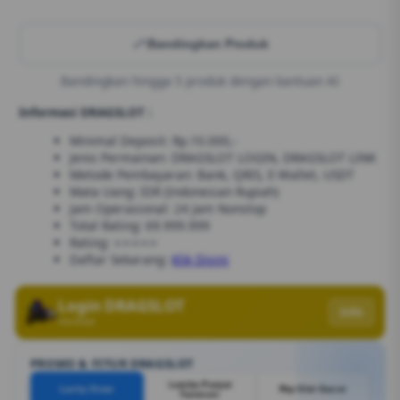
Bandingkan Produk
Bandingkan hingga 5 produk dengan bantuan AI
Informasi DRAGSLOT :
Minimal Deposit: Rp.10.000,-
Jenis Permainan: DRAGSLOT LOGIN, DRAGSLOT LINK
Metode Pembayaran: Bank, QRIS, E-Wallet, USDT
Mata Uang: IDR (Indonesian Rupiah)
Jam Operasional: 24 Jam Nonstop
Total Rating: 69.999.999
Rating: ⭐⭐⭐⭐⭐
Daftar Sekarang:
Klik Disini
Login DRAGSLOT
Info
Verified
PROMO & FITUR DRAGSLOT
Lomba Panjat
Lucky Draw
Rtp Slot Gacor
Turnover