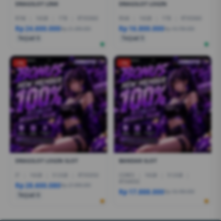
DRAGSLOT LINK
DRAGSLOT LOGIN
R7AI
|
16GB
|
1TB
|
RTX5060
R5AI
|
16GB
|
1TB
|
RTX5060
Rp 24.600.000
Rp 16.800.000
Rp 21.399.000
Rp 19.799.000
Terjual 6
Terjual 5
-1%
-1%
DRAGSLOT LOGIN SLOT
BANDAR SLOT
I7
|
16GB
|
512GB
|
RTX5050
CORE5
|
16GB
|
512GB
|
RTX4050
Rp 28.600.080
Rp 27.999.000
Rp 17.888.000
Rp 18.499.000
Terjual 6